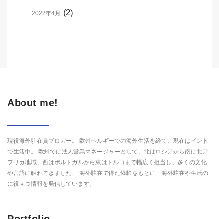
(2)
2022年4月
About me!
現役海外駐在員ブロガー。 欧州ベルギーでの海外生活を経て、現在はインド
で生活中。 欧州では法人営業マネージャーとして、北はロシアから南は北ア
フリカ地域、西はポルトガルから東はトルコまで幅広く担当し、多くの文化
や言語に触れてきました。 海外駐在で得た経験をもとに、海外駐在や生活の
に役立つ情報を発信しています。
Portfolio